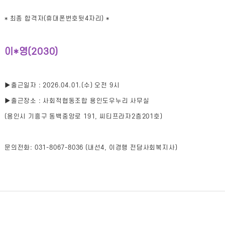
* 최종 합격자(휴대폰번호뒷4자리) *
이*영(2030)
▶출근일자 : 2026.04.01.(수) 오전 9시
▶출근장소 : 사회적협동조합 용인도우누리 사무실
(용인시 기흥구 동백중앙로 191, 씨티프라자2층201호)
문의전화: 031-8067-8036 (내선4, 이경행 전담사회복지사)