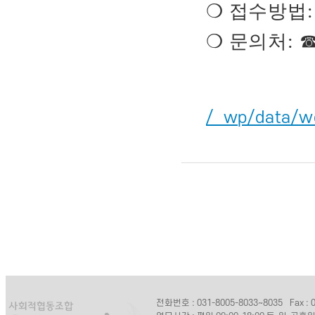
❍
접수방법
❍
문의처
:
/_wp/data/
전화번호 : 031-8005-8033~8035
Fax :