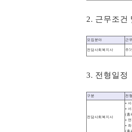
2.
근무조건 
모집분야
근
전담사회복지사
주
5
3.
전형일정
구분
전형
▪
서
▪
서
(
홈
전담사회복지사
▪
면
▪
최
(
홈