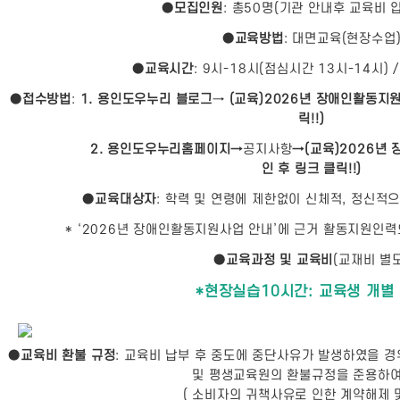
●
모집인원
: 총50명(기관 안내후 교육비 
●
교육방법
: 대면교육(현장수업
●
교육시간
: 9시-18시(점심시간 13시-14시) 
●
접수방법
:
1. ​
용인도우누리 블로그
→
(교육)2026년 장애인활동지
릭!!)
2. 용인도우누리홈페이지→
공지사항
→(교육)2026년
인 후 링크 클릭!!)
●
교육대상자
: 학력 및 연령에 제한없이 신체적, 정신적
* ‘2026년 장애인활동지원사업 안내’에 근거 활동지원인
●
교육과정 및 교육비
(교재비 별도
*현장실습10시간: 교육생 개별
●
교육비 환불 규정
: 교육비 납부 후 중도에 중단사유가 발생하였을 
및 평생교육원의 환불규정을 준용하여
( 소비자의 귀책사유로 인한 계약해제 