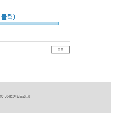
 클릭)
목록
03,604호(씨티프라자)