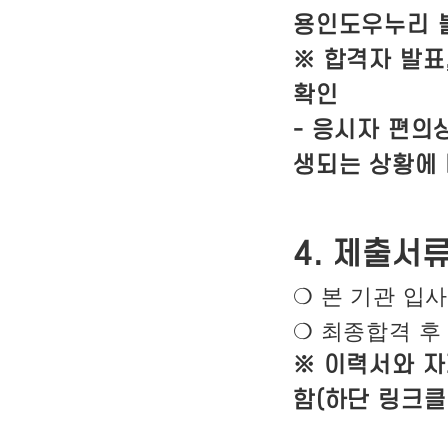
용인도우누리 
※
합격자 발표
확인
-
응시자 편의
생되는 상황에
4.
제출서
❍
본 기관 입
❍
최종합격 후
※
이력서와 자
함(하단 링크클