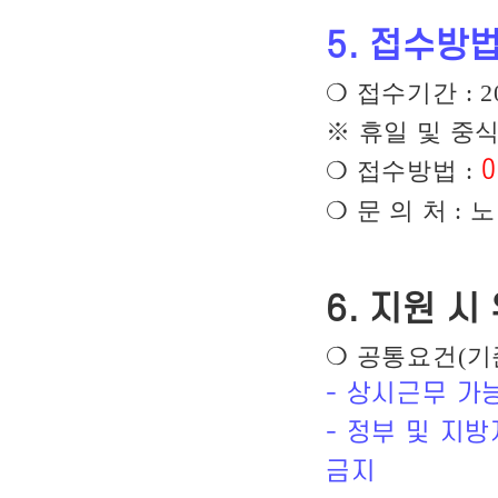
5.
접수방법
❍
접수기간
: 2
※
휴일 및 중
❍
접수방법
:
❍
문 의 처
:
노
6.
지원 시
❍
공통요건
(
기
-
상시근무 가
-
정부 및 지방
금지