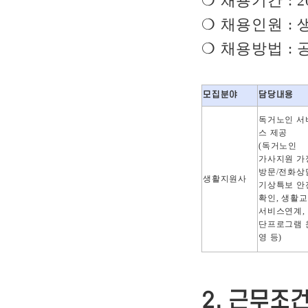
❍
채용기간
: 
❍
채용인원
:
❍
채용방법
:
모집분야
담당내용
독거노인 서
스 제공
(
독거노인
가사지원 가
방문
/
전화상
생활지원사
기상특보 안
확인
,
생활교
서비스연계
,
단프로그램 
영 등
)
2.
근무조건