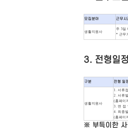
모집분야
근무시
주
5
일
생활지원사
*
근무
3.
전형일
구분
전형 일
1.
서류
2.
서류
(
홈페이지
생활지원사
3.
면 접
4.
최종
(
홈페이지
※
부득이한 사