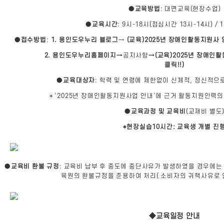
●
교육방법
: 대면교육(현장수업)
●
교육시간
: 9시-18시(점심시간 13시-14시) /
●
접수방법
:
1. ​
용인도우누리 블로그
→
(교육)2025년 장애인활동지원사 
2. 용인도우누리홈페이지→
공지사항
→(교육)2025년 장애인
클릭!!)
●
교육대상자
: 학력 및 연령에 제한없이 신체적, 정신적으
* ‘2025년 장애인활동지원사업 안내’에 근거 활동지원인력
●
교육과정 및 교육비
(교재비 별도
*
현장실습10시간: 교육생 개별 진
●
교육비 환불 규정
: 교육비 납부 후 중도에 중단사유가 발생하였을 경우에는
육원의 환불규정을 준용하여 처리( 소비자의 귀책사유로 
◆교육일정 안내