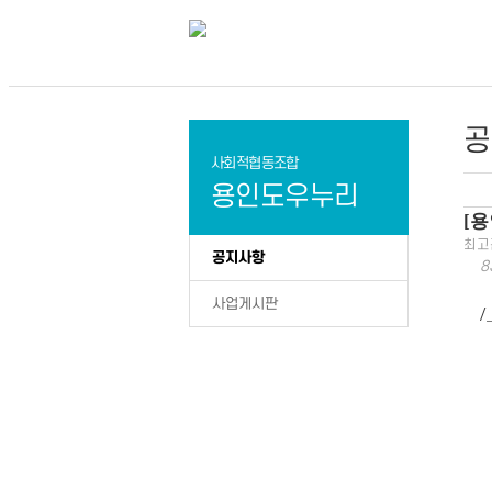
공
사회적협동조합
용인도우누리
[
최고
공지사항
8
사업게시판
/