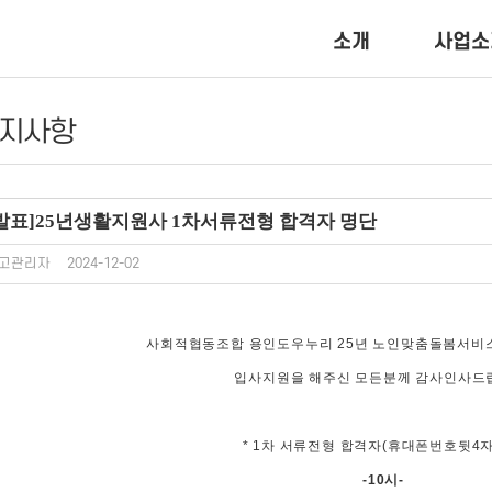
소개
사업소
지사항
발표]25년생활지원사 1차서류전형 합격자 명단
고관리자
2024-12-02
사회적협동조합 용인도우누리 25년 노인맞춤돌봄서비
입사지원을 해주신 모든분께 감사인사드
* 1차 서류전형 합격자(휴대폰번호뒷4자리
-10시-