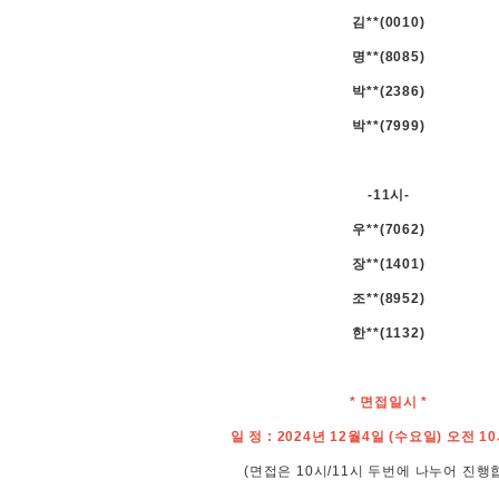
김**(0010)
명**(8085)
박**(2386)
박**(7999)
-11시-
우**(7062)
장**(1401)
조**(8952)
한**(1132)
* 면접일시 *
일 정 : 2024년 12월4일 (수요일) 오전 1
(면접은 10시/11시 두번에 나누어 진