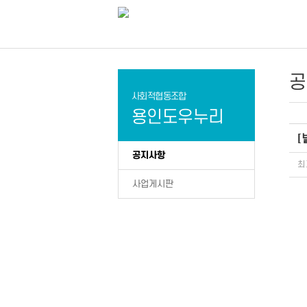
공
사회적협동조합
용인도우누리
[
공지사항
최
사업게시판