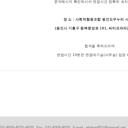
문자메시지 확인하시어 면접시간 정확히 숙지
장 소 : 사회적협동조합 용인도우누리 
(용인시 기흥구 동백중앙로 191, 씨티프라자2
합격을 축하드리며
면접시간 10분전 면접대기실(사무실) 입장 
31-8005-8033~8035
Fax : 031-8005-8020
E-mail : ehdnsnfl51@hanmail.net