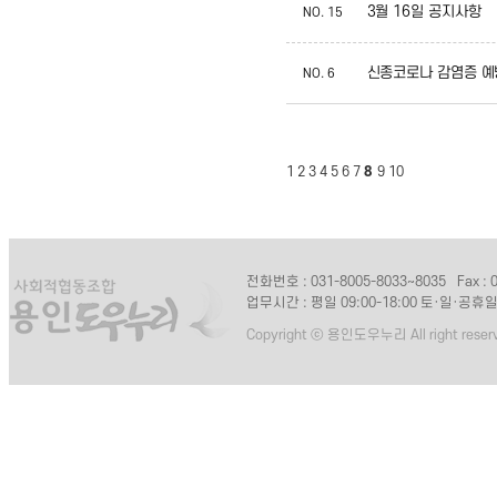
3월 16일 공지사항
NO.
15
신종코로나 감염증 
NO.
6
1
2
3
4
5
6
7
8
9
10
전화번호 : 031-8005-8033~8035
Fax :
업무시간 : 평일 09:00-18:00 토·일·공휴
Copyright ⓒ 용인도우누리 All right reser