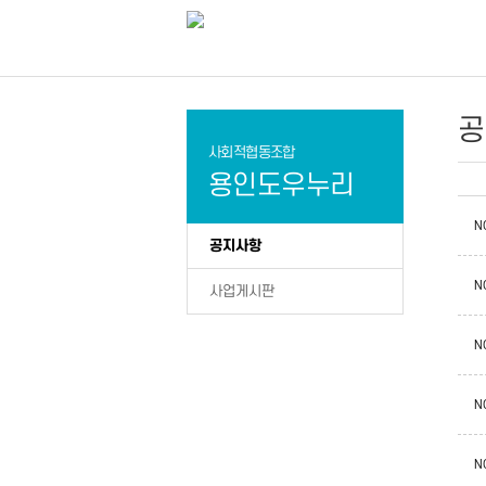
공
사회적협동조합
용인도우누리
N
공지사항
N
사업게시판
N
N
N