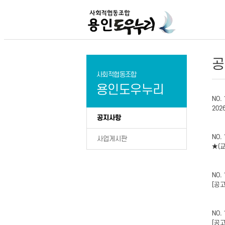
공
사회적협동조합
용인도우누리
NO.
20
공지사항
NO.
사업게시판
★(
NO.
[공
NO.
[공