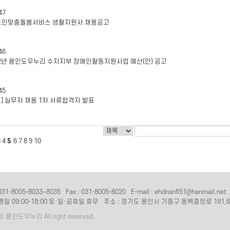
47
'노인맞춤돌봄서비스 생활지원사 채용공고
46
22년 용인도우누리 수지지부 장애인활동지원사업 예산(안) 공고
45
표] 실무자 채용 1차 서류합격자 발표
3
4
5
6
7
8
9
10
31-8005-8033~8035
Fax : 031-8005-8020
E-mail : ehdnsnfl51@hanmail.net
평일 09:00-18:00 토·일·공휴일 휴무
주소 : 경기도 용인시 기흥구 동백중앙로 191,6
 ⓒ 용인도우누리 All right reserved.