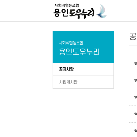
공
사회적협동조합
용인도우누리
N
공지사항
N
사업게시판
N
N
N