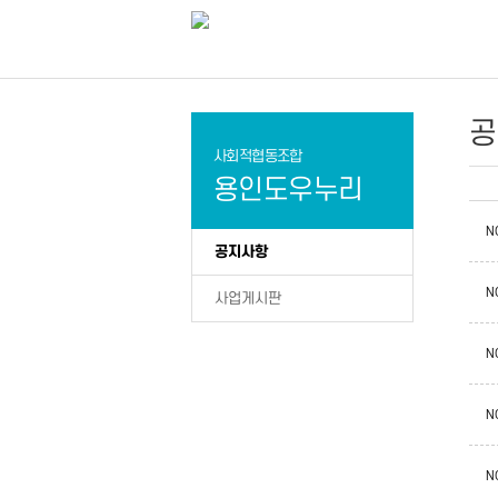
공
사회적협동조합
용인도우누리
N
공지사항
N
사업게시판
N
N
N